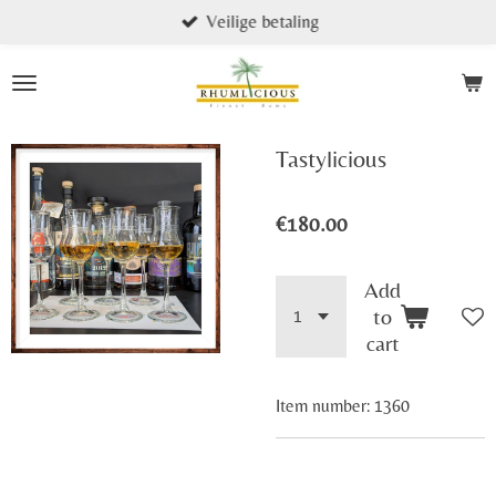
Veilige betaling
Skip
to
main
content
Tastylicious
€180.00
Add
to
cart
Item number:
1360