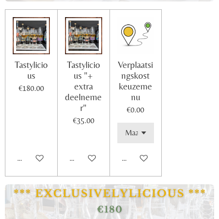
Tastylicio
Tastylicio
Verplaatsi
us
us "+
ngskost
extra
keuzeme
€180.00
deelneme
nu
r"
€0.00
€35.00
Add to cart
Add to cart
Add to cart