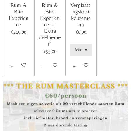
Rum &
Rum &
Verplaatsi
Bite
Bite
ngskost
Experien
Experien
keuzeme
ce
ce "+
nu
Extra
€210.00
€0.00
deelneme
r"
€55.00
Add to cart
Add to cart
Add to cart