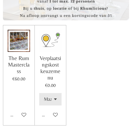
The Rum
Verplaatsi
Mastercla
ngskost
ss
keuzeme
nu
€60.00
€0.00
Add to cart
Add to cart