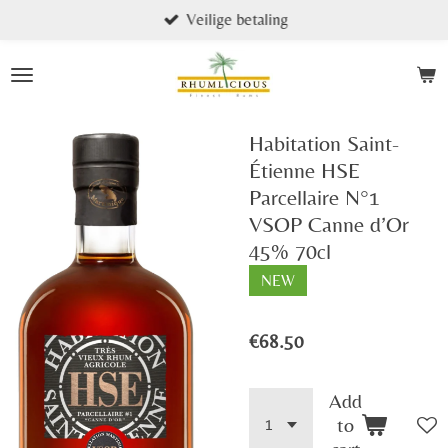
Veilige betaling
Skip
to
main
content
Habitation Saint-
Étienne HSE
Parcellaire N°1
VSOP Canne d’Or
45% 70cl
NEW
€68.50
Add
to