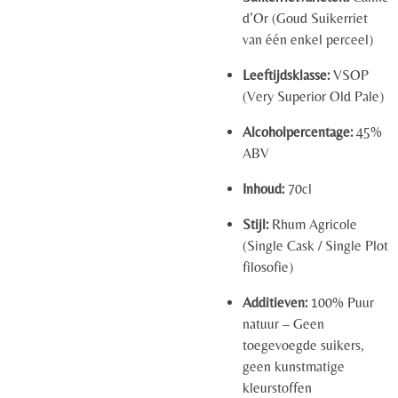
d’Or (Goud Suikerriet
van één enkel perceel)
Leeftijdsklasse:
VSOP
(Very Superior Old Pale)
Alcoholpercentage:
45%
ABV
Inhoud:
70cl
Stijl:
Rhum Agricole
(Single Cask / Single Plot
filosofie)
Additieven:
100% Puur
natuur – Geen
toegevoegde suikers,
geen kunstmatige
kleurstoffen